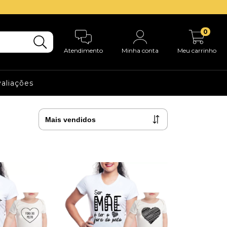
0
Atendimento
Minha conta
Meu carrinho
aliações