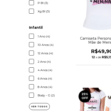
P Bl (3)
Xg Bl (3)
Infantil
1 Ano (4)
Camiseta Personal
Mãe de Men
10 Anos (4)
R$49,9
12 Anos (4)
12
x de
R$5,1
2 Ano (4)
4 Anos (4)
6 Anos (4)
8 Anos (4)
25
%
Body - G (2)
OFF
VER TODOS