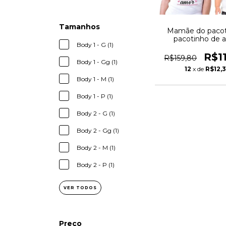
Tamanhos
Mamãe do pacot
pacotinho de 
Body 1 - G (1)
R$1
R$159,80
Body 1 - Gg (1)
12
x de
R$12,
Body 1 - M (1)
Body 1 - P (1)
Body 2 - G (1)
Body 2 - Gg (1)
Body 2 - M (1)
Body 2 - P (1)
VER TODOS
Preço