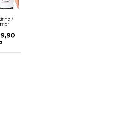
inho /
amor
19,90
33