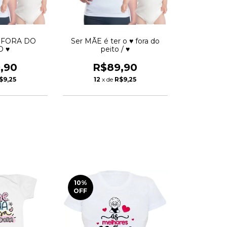
/ FORA DO
Ser MÃE é ter o ♥ fora do
O ♥
peito / ♥
,90
R$89,90
$9,25
12
x de
R$9,25
10
%
OFF