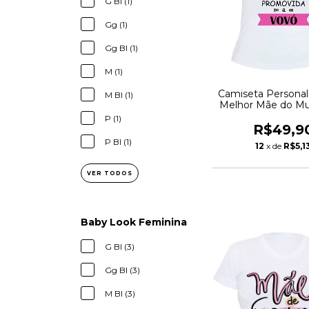
G Bl (1)
Gg (1)
Gg Bl (1)
M (1)
Camiseta Personali
M Bl (1)
Melhor Mãe do Mu
Promovida a 
P (1)
R$49,9
P Bl (1)
12
x de
R$5,1
VER TODOS
Baby Look Feminina
G Bl (3)
Gg Bl (3)
M Bl (3)