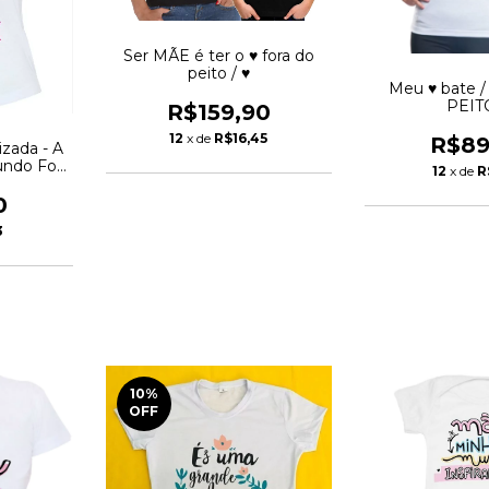
Ser MÃE é ter o ♥ fora do
peito / ♥
Meu ♥ bate 
PEIT
R$159,90
12
x de
R$16,45
R$89
zada - A
ndo Foi
12
x de
R
Vovó
0
3
10
%
OFF