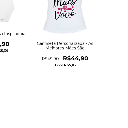
 Inspiradora
,90
Camiseta Personalizada - As
Melhores Mães São
$5,39
Promovidas a Vovó
R$44,90
R$49,90
11
x de
R$5,02