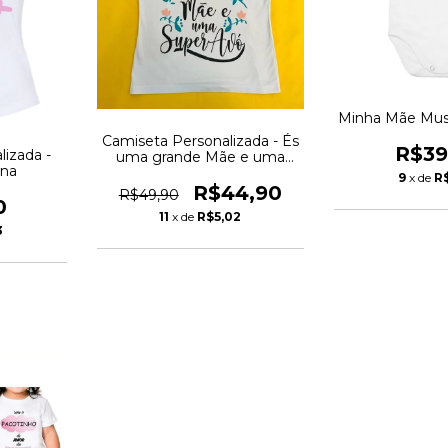
Minha Mãe Musa
Camiseta Personalizada - És
R$39
izada -
uma grande Mãe e uma
ina
Super Avó
9
x de
R
R$44,90
R$49,90
0
11
x de
R$5,02
3